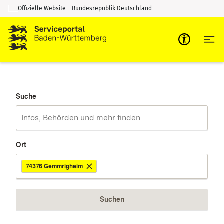
Offizielle Website – Bundesrepublik Deutschland
Zum Inhalt springen
Zur Suche springen
Suche
Ort
74376 Gemmrigheim
Suchen