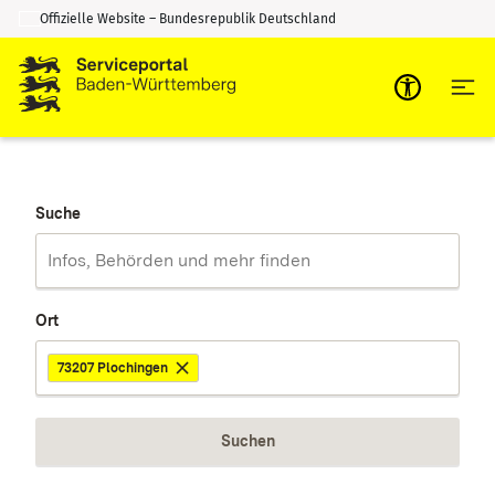
Offizielle Website – Bundesrepublik Deutschland
Zum Inhalt springen
Zur Suche springen
Suche
Ort
73207 Plochingen
Suchen