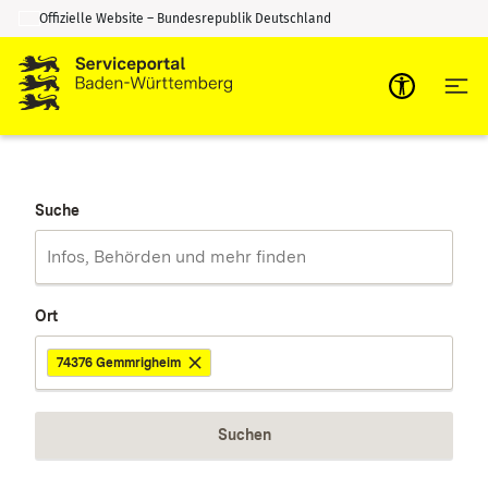
Offizielle Website – Bundesrepublik Deutschland
Zum Inhalt springen
Zur Suche springen
Suche
Ort
74376 Gemmrigheim
Suchen