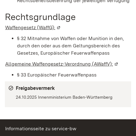
Rechtsbehelfsbelehrung der jeweiligen Verfügung
Rechtsgrundlage
Waffengesetz (WaffG):
(Wird in einem neuen Fenster geöff
§ 32 Mitnahme von Waffen oder Munition in den,
durch den oder aus dem Geltungsbereich des
Gesetzes, Europäischer Feuerwaffenpass
Allgemeine Waffengesetz-Verordnung (AWaffV):
(Wird in 
§ 33 Europäischer Feuerwaffenpass
Freigabevermerk
24.10.2025 Innenministerium Baden-Württemberg
Informationsseite zu service-bw