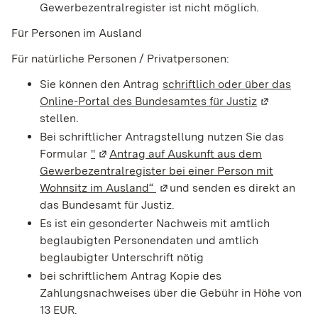
Gewerbezentralregister ist nicht möglich.
Für Personen im Ausland
Für natürliche Personen / Privatpersonen:
Sie können den Antrag
schriftlich oder über das
Online-Portal des Bundesamtes für Justiz
(Wird in ei
stellen.
Bei schriftlicher Antragstellung nutzen Sie das
Formular
"
(Wird in einem neuen Fenster geöffnet)
Antrag auf Auskunft aus dem
Gewerbezentralregister bei einer Person mit
Wohnsitz im Ausland“
(Wird in einem neuen Fenster 
und senden es direkt an
das Bundesamt für Justiz.
Es ist ein gesonderter Nachweis mit amtlich
beglaubigten Personendaten und amtlich
beglaubigter Unterschrift nötig
bei schriftlichem Antrag Kopie des
Zahlungsnachweises über die Gebühr in Höhe von
13 EUR.