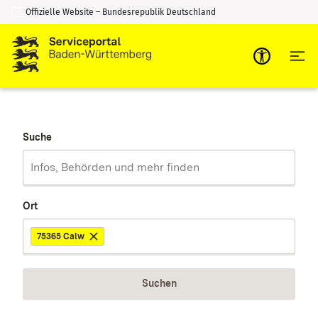
Offizielle Website – Bundesrepublik Deutschland
Zum Inhalt springen
Zur Suche springen
Suche
Ort
75365 Calw
Suchen