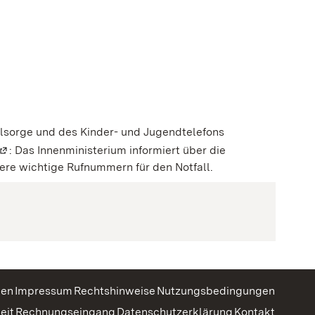
m neuen Fenster geöffnet)
 geöffnet)
fnet)
r geöffnet)
r geöffnet)
en Fenster geöffnet)
elsorge und des Kinder- und Jugendtelefons
(Wird in einem neuen Fenster geöffnet)
: Das Innenministerium informiert über die
ere wichtige Rufnummern für den Notfall.
gen
Impressum
Rechtshinweise
Nutzungsbedingungen
eit
Rechnungseingang
Datenschutzerklärung
Kontakt