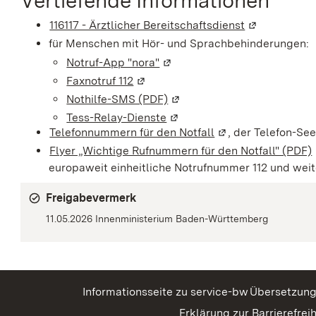
Vertiefende Informationen
116117 - Ärztlicher Bereitschaftsdienst
(Wird in eine
für Menschen mit Hör- und Sprachbehinderungen:
Notruf-App "nora"
(Wird in einem neuen Fenster
Faxnotruf 112
(Wird in einem neuen Fenster geöf
Nothilfe-SMS (PDF)
(Wird in einem neuen Fenste
Tess-Relay-Dienste
(Wird in einem neuen Fenste
Telefonnummern für den Notfall
(Wird in einem neu
, der Telefon-Se
Flyer „Wichtige Rufnummern für den Notfall" (PDF)
europaweit einheitliche Notrufnummer 112 und weit
Freigabevermerk
11.05.2026 Innenministerium Baden-Württemberg
Informationsseite zu service-bw
Übersetzun
Erklärung zur Barrierefreih