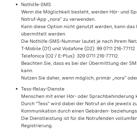
Nothilfe-SMS
Wenn die Möglichkeit besteht, werden Hör- und Sp
Notruf-App „nora“ zu verwenden.
Kann diese Option nicht genutzt werden, kann das H
übermittelt werden.
Die Nothilfe-SMS-Nummer lautet je nach Ihrem Netz
T-Mobile (D1) und Vodafone (D2): 99 0711 216-77112
Telefonica (O2 / E-Plus): 329 0711 216-77112.
Beachten Sie, dass es bei der Übermittlung der 
kann.
Nutzen Sie daher, wenn möglich, primär „nora“ oder
Tess-Relay-Dienste
Menschen mit einer Hör- oder Sprachbehinderung k
Durch "Tess" wird dabei der Notruf an die jeweils z
Kommunikation durch einen Gebärden- beziehungsw
Die Dienstleistung ist für die Notrufenden vollumfä
Registrierung.