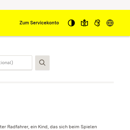
Sprache w
Zum Servicekonto
Suchen
er Radfahrer, ein Kind, das sich beim Spielen