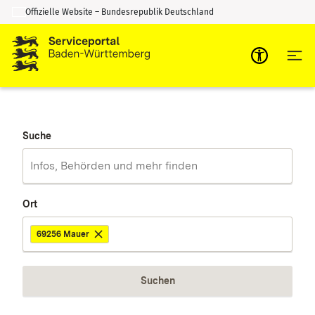
Offizielle Website – Bundesrepublik Deutschland
Zum Inhalt springen
Zur Suche springen
Suche
Ort
69256 Mauer
Suchen