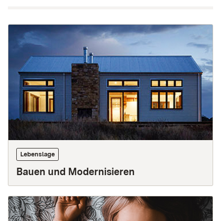
Startseite
Themen
Lebenslage
Bauen und Modernisieren