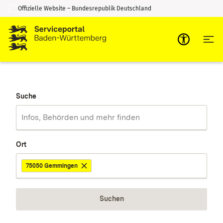
Offizielle Website – Bundesrepublik Deutschland
Zum Inhalt springen
Zur Suche springen
Suche
Ort
75050 Gemmingen
Suchen