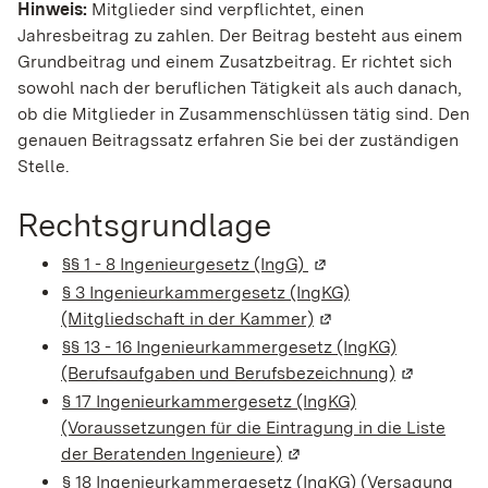
Hinweis:
Mitglieder sind verpflichtet, einen
Jahresbeitrag zu zahlen. Der Beitrag besteht aus einem
Grundbeitrag und einem Zusatzbeitrag. Er richtet sich
sowohl nach der beruflichen Tätigkeit als auch danach,
ob die Mitglieder in Zusammenschlüssen tätig sind. Den
genauen Beitragssatz erfahren Sie bei der zuständigen
Stelle.
Rechtsgrundlage
§§ 1 - 8 Ingenieurgesetz (IngG)
(Wird in einem neuen 
§ 3 Ingenieurkammergesetz (IngKG)
(Mitgliedschaft in der Kammer)
(Wird in einem neuen
§§ 13 - 16 Ingenieurkammergesetz (IngKG)
(Berufsaufgaben und Berufsbezeichnung)
(Wird in ei
§ 17 Ingenieurkammergesetz (IngKG)
(Voraussetzungen für die Eintragung in die Liste
der Beratenden Ingenieure)
(Wird in einem neuen Fen
§ 18 Ingenieurkammergesetz (IngKG) (Versagung