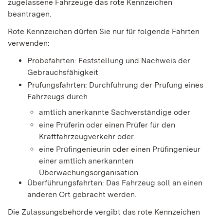
zugelassene Fahrzeuge das rote Kennzeichen
beantragen.
Rote Kennzeichen dürfen Sie nur für folgende Fahrten
verwenden:
Probefahrten
: Feststellung und Nachweis der
Gebrauch
s
fähigkeit
Prüfungsfahrten
: Durchführung der Prüfung eines
Fah
r
zeugs durch
amtlich anerkannte Sachverständige oder
eine Prüferin oder einen Prüfer für den
Kraftfah
r
zeugverkehr oder
eine Prüfingenieurin oder einen Prüfingenieur
e
i
ner amtlich anerkannten
Überwachungsorganis
a
tion
Überführungsfahrten
: Das Fahrzeug soll an einen
anderen Ort gebracht werden.
Die Zulassungsbehörde vergibt das rote Kennzeichen