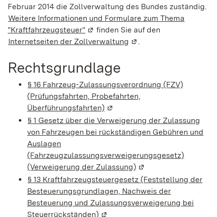
Februar 2014 die Zollverwaltung des Bundes zuständig.
Weitere Informationen und Formulare zum Thema
"Kraftfahrzeugsteuer"
(Wird in einem neuen Fenster geöffn
finden Sie auf den
Internetseiten der Zollverwaltung
(Wird in einem neuen Fe
.
Rechtsgrundlage
§ 16 Fahrzeug-Zulassungsverordnung (FZV)
(Prüfungsfahrten, Probefahrten,
Überführungsfahrten)
(Wird in einem neuen Fenster g
§ 1 Gesetz über die Verweigerung der Zulassung
von Fahrzeugen bei rückständigen Gebühren und
Auslagen
(Fahrzeugzulassungsverweigerungsgesetz)
(Verweigerung der Zulassung)
(Wird in einem neuen 
§ 13 Kraftfahrzeugsteuergesetz (Feststellung der
Besteuerungsgrundlagen, Nachweis der
Besteuerung und Zulassungsverweigerung bei
Steuerrückständen)
(Wird in einem neuen Fenster ge