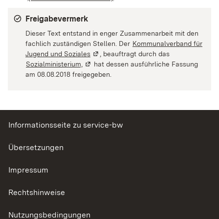
Freigabevermerk
Dieser Text entstand in enger Zusammenarbeit mit den
fachlich zuständigen Stellen. Der
Kommunalverband für
Jugend und Soziales
(Wird in einem neuen Fenster geöffnet)
, beauftragt durch das
Sozialministerium,
(Wird in einem neuen Fenster geöffnet)
hat dessen ausführliche Fassung
am 08.08.2018 freigegeben.
Informationsseite zu service-bw
Übersetzungen
Impressum
Rechtshinweise
Nutzungsbedingungen