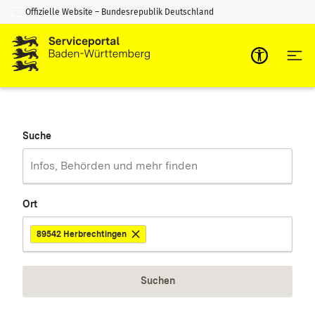
Offizielle Website – Bundesrepublik Deutschland
Zum Inhalt springen
Zur Suche springen
Suche
Ort
89542 Herbrechtingen
Suchen