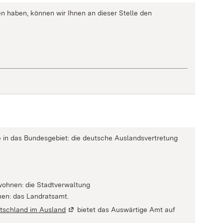
n haben, können wir Ihnen an dieser Stelle den
ise in das Bundesgebiet: die deutsche Auslandsvertretung
 wohnen: die Stadtverwaltung
nen: das Landratsamt.
utschland im Ausland
(Wird in einem neuen Fenster geöffnet)
bietet das Auswärtige Amt auf