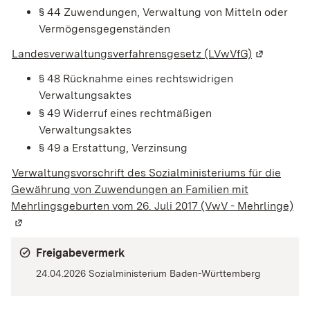
§ 44 Zuwendungen, Verwaltung von Mitteln oder
Vermögensgegenständen
Landesverwaltungsverfahrensgesetz (LVwVfG)
(Wird in e
§ 48 Rücknahme eines rechtswidrigen
Verwaltungsaktes
§ 49 Widerruf eines rechtmäßigen
Verwaltungsaktes
§ 49 a Erstattung, Verzinsung
Verwaltungsvorschrift des Sozialministeriums für die
Gewährung von Zuwendungen an Familien mit
Mehrlingsgeburten vom 26. Juli 2017 (VwV - Mehrlinge)
(Wi
Freigabevermerk
24.04.2026 Sozialministerium Baden-Württemberg