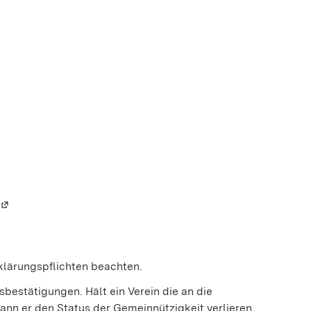
(Wird in einem neuen Fenster geöffnet)
klärungspflichten beachten.
bestätigungen. Hält ein Verein die an die
ann er den Status der Gemeinnützigkeit verlieren.