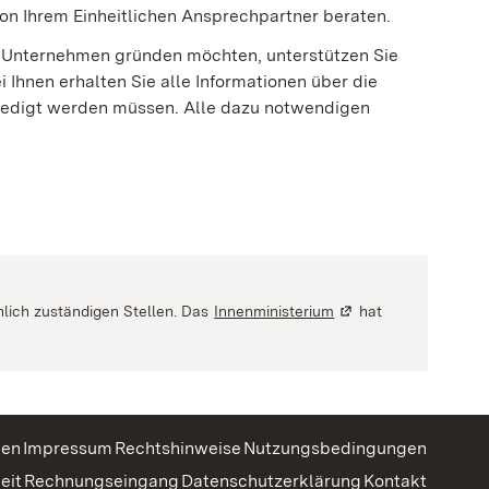
 von Ihrem Einheitlichen Ansprechpartner beraten.
in Unternehmen gründen möchten, unterstützen Sie
 Ihnen erhalten Sie alle Informationen über die
erledigt werden müssen. Alle dazu notwendigen
m neuen Fenster geöffnet)
hlich zuständigen Stellen. Das
Innenministerium
(Wird in einem neuen
hat
gen
Impressum
Rechtshinweise
Nutzungsbedingungen
eit
Rechnungseingang
Datenschutzerklärung
Kontakt