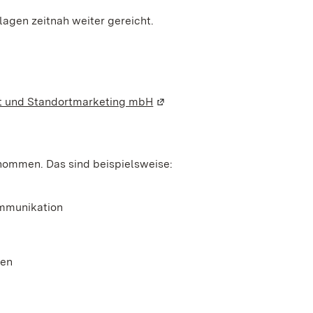
lagen zeitnah weiter gereicht.
em neuen Fenster geöffnet)
aft und Standortmarketing mbH
(Wird in einem neuen Fenster 
genommen.
Das sind beispielsweise:
ommunikation
gen