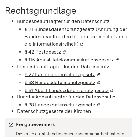
Rechtsgrundlage
Bundesbeauftragter für den Datenschutz:
§ 21 Bundesdatenschutzgesetz (Anrufung der
Bundesbeauftragten für den Datenschutz und
die Informationsfreiheit)
(Wird in einem neuen Fen
§ 42 Postgesetz
(Wird in einem neuen Fenster geö
§ 115 Abs. 4 Telekommunikationsgesetz
(Wird in 
Landesbeauftragter für den Datenschutz:
§ 27 Landesdatenschutzgesetz
(Wird in einem ne
§ 38 Bundesdatenschutzgesetz
(Wird in einem ne
§ 31 Abs. 1 Landesdatenschutzgesetz
(Wird in ein
Rundfunkbeauftragter für den Datenschutz:
§ 38 Landesdatenschutzgesetz
(Wird in einem ne
Datenschutzgesetze der Kirchen
Freigabevermerk
Dieser Text entstand in enger Zusammenarbeit mit den