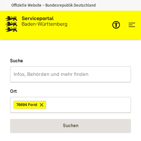
Offizielle Website – Bundesrepublik Deutschland
Zum Inhalt springen
Zur Suche springen
Suche
Ort
76694 Forst
Suchen