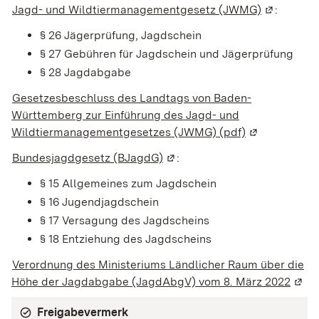
Jagd- und Wildtiermanagementgesetz (JWMG)
(Wird in e
:
§ 26 Jägerprüfung, Jagdschein
§ 27 Gebühren für Jagdschein und Jägerprüfung
§ 28 Jagdabgabe
Gesetzesbeschluss des Landtags von Baden-
Württemberg zur Einführung des Jagd- und
Wildtiermanagementgesetzes (JWMG) (pdf)
(Wird in eine
Bundesjagdgesetz (BJagdG)
(Wird in einem neuen Fenster
:
§ 15 Allgemeines zum Jagdschein
§ 16 Jugendjagdschein
§ 17 Versagung des Jagdscheins
§ 18 Entziehung des Jagdscheins
Verordnung des Ministeriums Ländlicher Raum über die
Höhe der Jagdabgabe (JagdAbgV) vom 8. März 2022
(Wird
Freigabevermerk