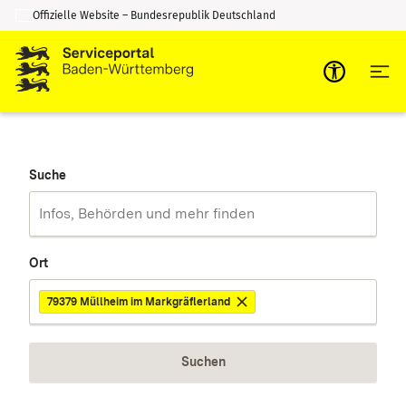
Offizielle Website – Bundesrepublik Deutschland
Zum Inhalt springen
Zur Suche springen
Suche
Ort
79379 Müllheim im Markgräflerland
Suchen