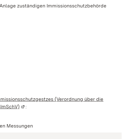
hre Anlage zuständigen Immissionsschutzbehörde
em neuen Fenster geöffnet)
missionsschutzgestzes (Verordnung über die
 BImSchV)
(Wird in einem neuen Fenster geöffnet)
:
chen Messungen