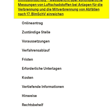
Immissionsschutz – Messbericht über kontinuierliche
Messungen von Luftschadstoffen bei Anlagen für die
Verbrennung und die Mitverbrennung von Abfällen
nach 17. BImSchV einreichen
Onlineantrag
Zuständige Stelle
Voraussetzungen
Verfahrensablauf
Fristen
Erforderliche Unterlagen
Kosten
Vertiefende Informationen
Hinweise
Rechtsbehelf