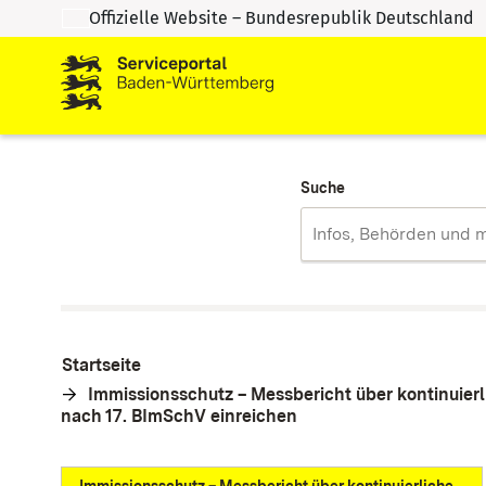
Offizielle Website – Bundesrepublik Deutschland
Zum Inhalt springen
Zur Suche springen
Suche
Startseite
Immissionsschutz – Messbericht über kontinuier
nach 17. BImSchV einreichen