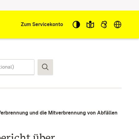
Sprache w
Zum Servicekonto
Suchen
 Verbrennung und die Mitverbrennung von Abfällen
ericht über