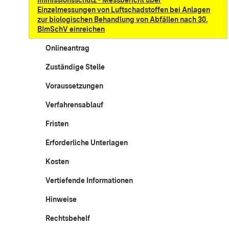
Immissionsschutz - Messbericht über
Einzelmessungen von Luftschadstoffen bei Anlagen
zur biologischen Behandlung von Abfällen nach 30.
BImSchV einreichen
Onlineantrag
Zuständige Stelle
Voraussetzungen
Verfahrensablauf
Fristen
Erforderliche Unterlagen
Kosten
Vertiefende Informationen
Hinweise
Rechtsbehelf