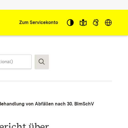
Sprache w
Zum Servicekonto
Suchen
 Behandlung von Abfällen nach 30. BImSchV
ericht über