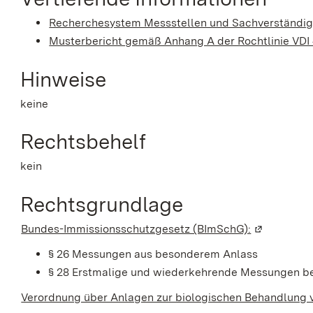
Recherchesystem Messstellen und Sachverständi
Musterbericht gemäß Anhang A der Rochtlinie VDI
Hinweise
keine
Rechtsbehelf
kein
Rechtsgrundlage
Bundes-Immissionsschutzgesetz (BImSchG):
(Wird in ei
§ 26 Messungen aus besonderem Anlass
§ 28 Erstmalige und wiederkehrende Messungen b
Verordnung über Anlagen zur biologischen Behandlung v