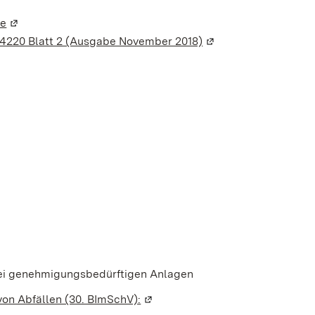
ge
(Wird in einem neuen Fenster geöffnet)
 4220 Blatt 2 (Ausgabe November 2018)
(Wird in einem neuen
nem neuen Fenster geöffnet)
ei genehmigungsbedürftigen Anlagen
on Abfällen (30. BImSchV):
(Wird in einem neuen Fenster geö