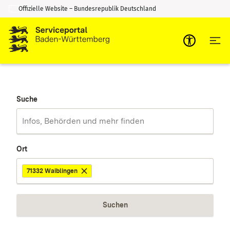
Offizielle Website – Bundesrepublik Deutschland
Zum Inhalt springen
Zur Suche springen
Suche
Ort
71332 Waiblingen
Suchen