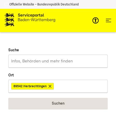
Offizielle Website – Bundesrepublik Deutschland
Zum Inhalt springen
Zur Suche springen
Suche
Ort
89542 Herbrechtingen
Suchen