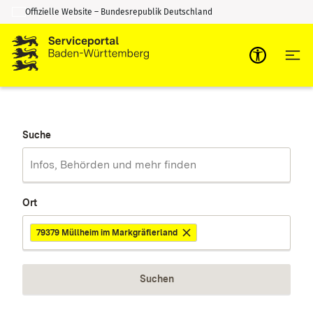
Offizielle Website – Bundesrepublik Deutschland
Zum Inhalt springen
Zur Suche springen
Suche
Ort
79379 Müllheim im Markgräflerland
Suchen