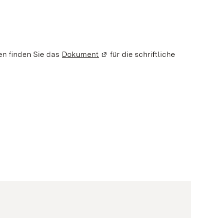
R
n finden Sie das
Dokument
(Wird in einem neuen Fenster ge
für die schriftliche
uen Fenster geöffnet)