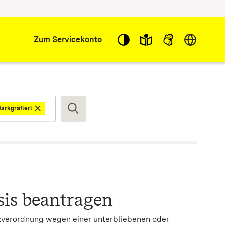
Sprache w
Zum Servicekonto
arkgräflerland
Suchen
sis beantragen
tzverordnung wegen einer unterbliebenen oder