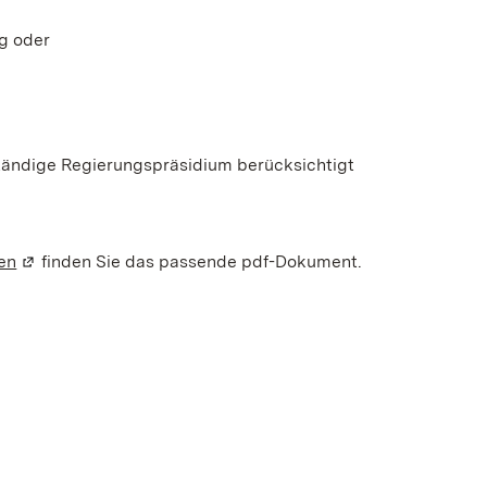
g oder
tändige Regierungspräsidium berücksichtigt
en
(Wird in einem neuen Fenster geöffnet)
finden Sie das passende pdf-Dokument.
enster geöffnet)