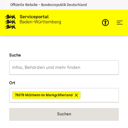
Offizielle Website – Bundesrepublik Deutschland
Zum Inhalt springen
Zur Suche springen
Suche
Ort
79379 Müllheim im Markgräflerland
Suchen