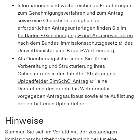
Informationen und weiterreichende Erläuterungen
zum Genehmigungsverfahren und zum Antrag
sowie eine Checkliste bezüglich der
erforderlichen Antragsunterlagen finden Sie im
Leitfaden - Genehmigungs- und Anzeigeverfahren
nach dem Bundes-Immissionsschutzgesetz
(Wird in 
des
Umweltministeriums Baden-Württemberg.
Als Orientierungshilfe finden Sie für die
Vorbereitung und Strukturierung Ihres
Onlineantrags in der Tabelle "
Struktur und
Uploadfelder BImSchG-Antrag
(Wird in einem neuen 
" eine
Darstellung des durch das Webformular
vorgegeben Antragsaufbaus sowie eine Auflistung
der enthaltenen Uploadfelder.
Hinweise
Stimmen Sie sich im Vorfeld mit der zuständigen
Immissionsschutzbehörde bezüglich der für eine