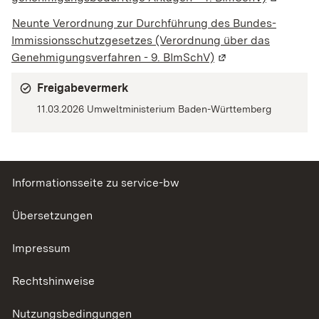
Neunte Verordnung zur Durchführung des Bundes-
Immissionsschutzgesetzes
(Verordnung über das
Genehmigungsverfahren
-
9. BImSchV)
(Wird in einem neue
Freigabevermerk
11.03.2026
Umweltministerium Baden-Württemberg
Informationsseite zu service-bw
Übersetzungen
Impressum
Rechtshinweise
Nutzungsbedingungen