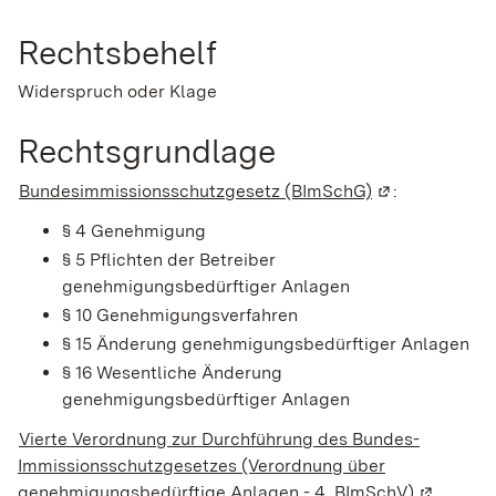
Rechtsbehelf
Widerspruch oder Klage
Rechtsgrundlage
Bundesimmissionsschutzgesetz (BImSchG)
(Wird in einem
:
§ 4 Genehmigung
§ 5 Pflichten der Betreiber
genehmigungsbedürftiger Anlagen
§ 10 Genehmigungsverfahren
§ 15 Änderung genehmigungsbedürftiger Anlagen
§ 16 Wesentliche Änderung
genehmigungsbedürftiger Anlagen
Vierte Verordnung zur Durchführung des Bundes-
Immissionsschutzgesetzes
(Verordnung über
genehmigungsbedürftige Anlagen - 4. BImSchV)
(Wird in 