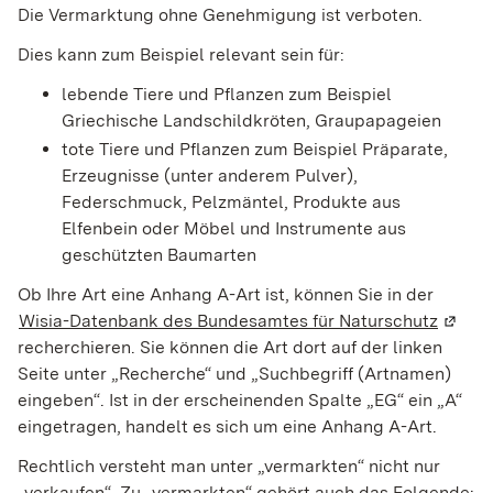
Die Vermarktung ohne Genehmigung ist verboten.
Dies kann zum Beispiel relevant sein für:
lebende Tiere und Pflanzen
zum Beispiel
Griechische Landschildkröten, Graupapageien
tote Tiere und Pflanzen
zum Beispiel
Präparate,
Erzeugnisse (unter anderem Pulver),
Federschmuck, Pelzmäntel, Produkte aus
Elfenbein oder Möbel und Instrumente aus
geschützten Baumarten
Ob Ihre Art eine Anhang A-Art ist, können Sie in der
Wisia-Datenbank des Bundesamtes für Naturschutz
(Wird 
recherchieren. Sie können die Art dort auf der linken
Seite unter „Recherche“ und „Suchbegriff (Artnamen)
eingeben“. Ist in der erscheinenden Spalte „EG“ ein „A“
eingetragen, handelt es sich um eine Anhang A-Art.
Rechtlich versteht man unter „vermarkten“ nicht nur
„verkaufen“. Zu „vermarkten“ gehört auch das Folgende: