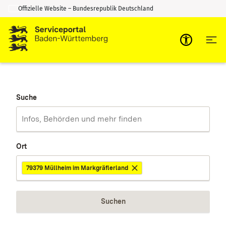
Offizielle Website – Bundesrepublik Deutschland
Zum Inhalt springen
Zur Suche springen
Suche
Ort
79379 Müllheim im Markgräflerland
Suchen