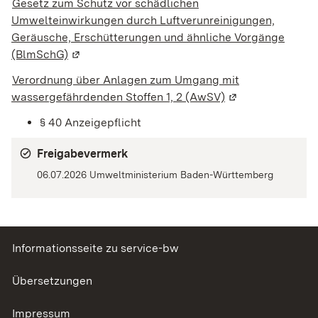
Gesetz zum Schutz vor schädlichen
Umwelteinwirkungen durch Luftverunreinigungen,
Geräusche, Erschütterungen und ähnliche Vorgänge
(BlmSchG)
(Wird in einem neuen Fenster geöffnet)
Verordnung über Anlagen zum Umgang mit
wassergefährdenden Stoffen 1, 2 (AwSV)
(Wird in einem ne
§ 40 Anzeigepflicht
Freigabevermerk
06.07.2026 Umweltministerium Baden-Württemberg
Informationsseite zu service-bw
Übersetzungen
Impressum