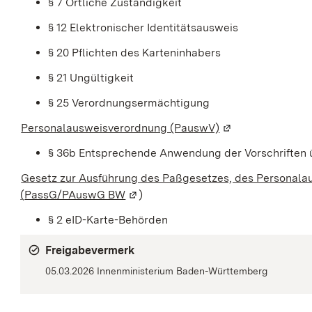
§ 7 Örtliche Zuständigkeit
§ 12 Elektronischer Identitätsausweis
§ 20 Pflichten des Karteninhabers
§ 21 Ungültigkeit
§ 25 Verordnungsermächtigung
Personalausweisverordnung (PauswV)
(Wird in einem ne
§ 36b Entsprechende Anwendung der Vorschriften 
Gesetz zur Ausführung des Paßgesetzes, des Personala
(
PassG/PAuswG BW
(Wird in einem neuen Fenster geöff
)
§ 2
eID-Karte-Behörden
Freigabevermerk
05.03.2026 Innenministerium Baden-Württemberg