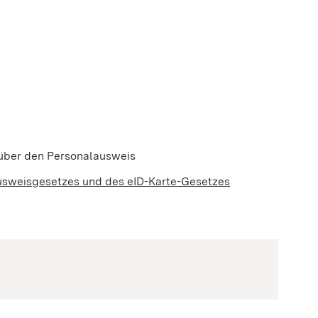
uen Fenster geöffnet)
über den Personalausweis
usweisgesetzes und des eID-Karte-Gesetzes
net)