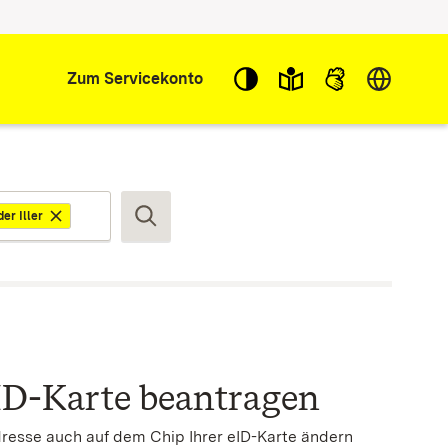
Sprache w
Zum Servicekonto
er Iller
Suchen
ID-Karte beantragen
dresse auch auf dem Chip Ihrer eID-Karte ändern