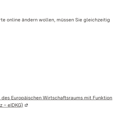
te online ändern wollen, müssen Sie gleichzeitig
e des Europäischen Wirtschaftsraums mit Funktion
z – eIDKG)
(Wird in einem neuen Fenster geöffnet)