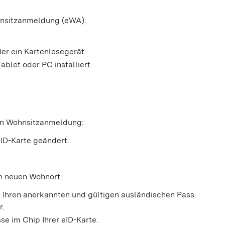
hnsitzanmeldung (eWA):
er ein Kartenlesegerät.
blet oder PC installiert.
hen Wohnsitzanmeldung:
eID-Karte geändert.
am neuen Wohnort:
, Ihren
anerkannten
und gültigen
ausländischen
Pass
r.
e im Chip Ihrer eID-Karte.