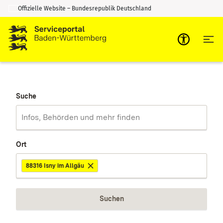
Offizielle Website – Bundesrepublik Deutschland
Zum Inhalt springen
Zur Suche springen
Suche
Ort
88316 Isny im Allgäu
Suchen