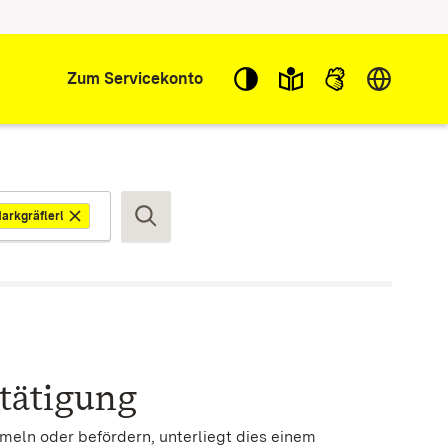
Sprache w
Zum Servicekonto
arkgräflerland
Suchen
tätigung
meln oder befördern, unterliegt dies einem