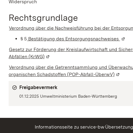
Widerspruch
Rechtsgrundlage
Verordnung über die Nachweisführung bei der Entsorgu
§ 5
Bestätigung des Entsorgungsnachweises
(Wird
Gesetz zur Förderung der Kreislaufwirtschaft und Siche
Abfällen (KrWG)
(Wird in einem neuen Fenster geöffnet)
Verordnung über die Getrenntsammlung und Überwachung
organischen Schadstoffen (POP-Abfall-ÜberwV)
(Wird in
Freigabevermerk
01.12.2025 Umweltministerium Baden-Württemberg
Informationsseite zu service-bw
Übersetzun