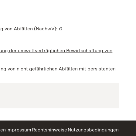
ng von Abfällen (NachwV):
(Wird in einem neuen Fenster geöf
 in einem neuen Fenster geöffnet)
rung der umweltverträglichen Bewirtschaftung von
 von nicht gefährlichen Abfällen mit persistenten
 einem neuen Fenster geöffnet)
gen
Impressum
Rechtshinweise
Nutzungsbedingungen