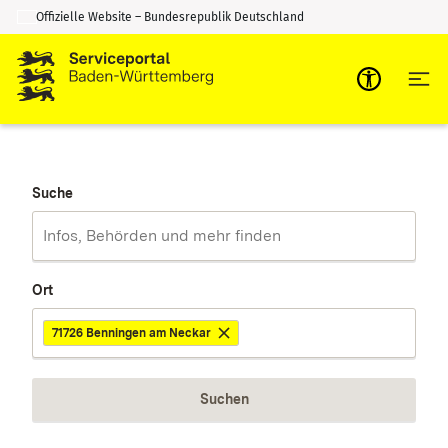
Offizielle Website – Bundesrepublik Deutschland
Zum Inhalt springen
Zur Suche springen
Suche
Ort
71726 Benningen am Neckar
Suchen