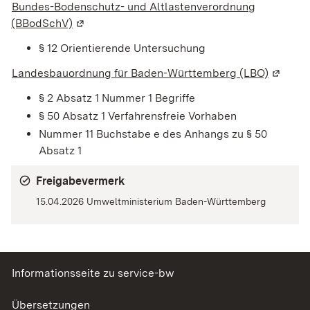
Bundes-Bodenschutz- und Altlastenverordnung
(BBodSchV)
(Wird in einem neuen Fenster geöffnet)
§ 12 Orientierende Untersuchung
Landesbauordnung für Baden-Württemberg (LBO)
(Wird i
§ 2 Absatz 1 Nummer 1 Begriffe
§ 50 Absatz 1 Verfahrensfreie Vorhaben
Nummer 11 Buchstabe e des Anhangs zu § 50
Absatz 1
Freigabevermerk
15.04.2026 Umweltministerium Baden-Württemberg
Informationsseite zu service-bw
Übersetzungen