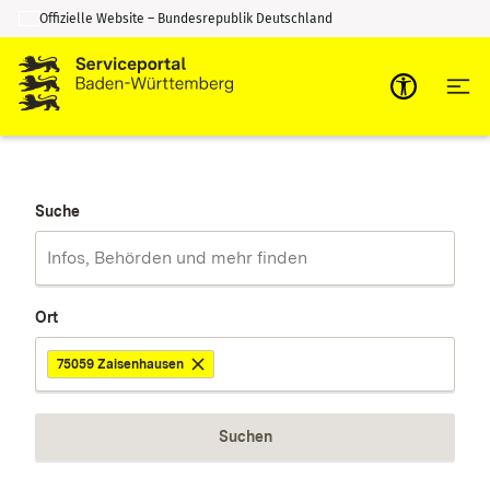
Offizielle Website – Bundesrepublik Deutschland
Zum Inhalt springen
Zur Suche springen
Suche
Ort
75059 Zaisenhausen
Suchen