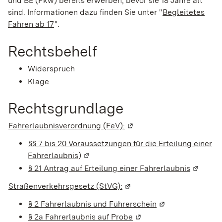
und BE (Pkw) bereits erwerben, bevor sie 18 Jahre alt
sind. Informationen dazu finden Sie unter "
Begleitetes
Fahren ab 17
".
Rechtsbehelf
Widerspruch
Klage
Rechtsgrundlage
Fahrerlaubnisverordnung (FeV):
(Wird in einem neuen Fens
§§ 7 bis 20 Voraussetzungen für die Erteilung einer
Fahrerlaubnis)
(Wird in einem neuen Fenster geöffne
§ 21 Antrag auf Erteilung einer Fahrerlaubnis
(Wird in
Straßenverkehrsgesetz (StVG):
(Wird in einem neuen Fenst
§ 2 Fahrerlaubnis und Führerschein
(Wird in einem ne
§ 2a Fahrerlaubnis auf Probe
(Wird in einem neuen Fe