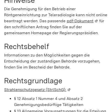
Die Genehmigung für den Betrieb einer
Röntgeneinrichtung zur Teleradiologie kann nicht online
beantragt werden. Das passende
pdf-Dokument
(Wird in 
für
den schriftlichen Antrag finden Sie auf der
gemeinsamen Homepage der Regierungspräsidien.
Rechtsbehelf
Informationen zu den Möglichkeiten gegen die
Entscheidung der zuständigen Behörde vorzugehen,
finden Sie im Bescheid der Behörde.
Rechtsgrundlage
Strahlenschutzgesetz (StrlSchG):
(Wird in einem neuen Fe
§ 12 Absatz 1 Nummer 4 und Absatz 2
Genehmigungsbedürftige Tätigkeiten
§ 13 Allgemeine Voraussetzungen für die Erteilung