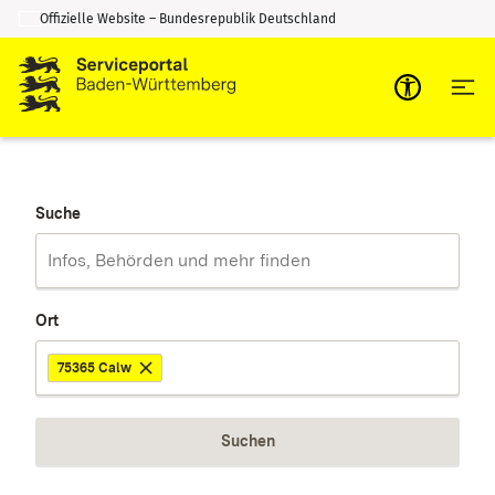
Offizielle Website – Bundesrepublik Deutschland
Zum Inhalt springen
Zur Suche springen
Suche
Ort
75365 Calw
Suchen