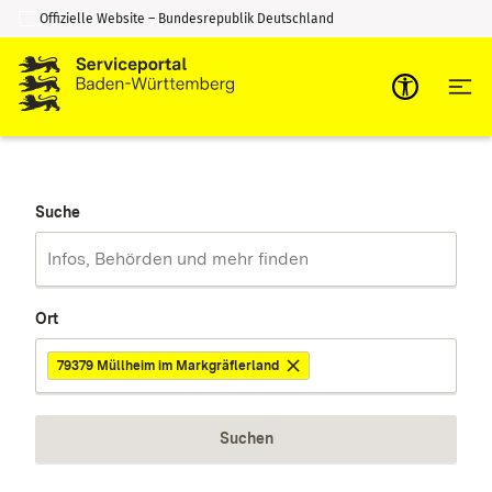
Offizielle Website – Bundesrepublik Deutschland
Zum Inhalt springen
Zur Suche springen
Suche
Ort
79379 Müllheim im Markgräflerland
Suchen