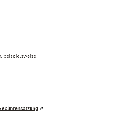
, beispielsweise:
Gebührensatzung
(Wird in einem neuen Fenster geöffnet)
.