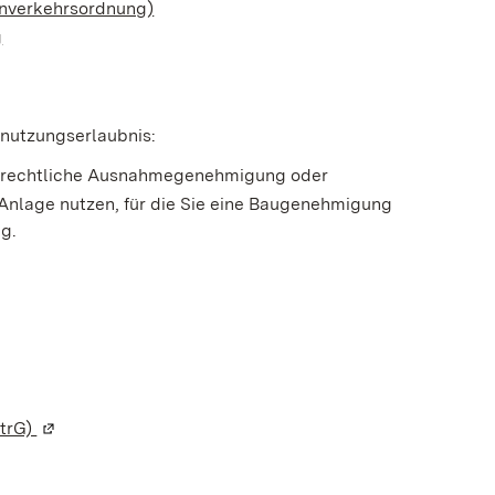
enverkehrsordnung)
g
rnutzungserlaubnis:
hrsrechtliche Ausnahmegenehmigung oder
Anlage nutzen, für die Sie eine Baugenehmigung
ng.
StrG)
(Wird in einem neuen Fenster geöffnet)
einem neuen Fenster geöffnet)
em neuen Fenster geöffnet)