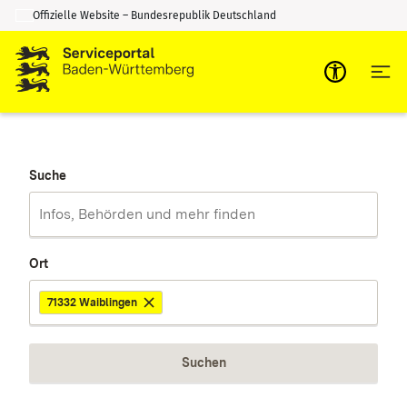
Offizielle Website – Bundesrepublik Deutschland
Zum Inhalt springen
Zur Suche springen
Suche
Ort
71332 Waiblingen
Suchen