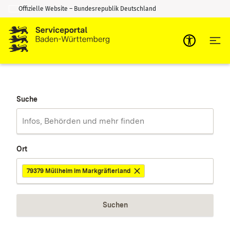
Offizielle Website – Bundesrepublik Deutschland
Zum Inhalt springen
Zur Suche springen
Suche
Ort
79379 Müllheim im Markgräflerland
Suchen