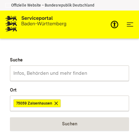
Offizielle Website – Bundesrepublik Deutschland
Zum Inhalt springen
Zur Suche springen
Suche
Ort
75059 Zaisenhausen
Suchen