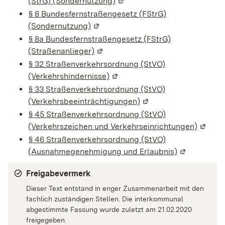
(StrG) (Sondernutzung)
(Wird in einem neuen Fenster
§ 8 Bundesfernstraßengesetz (FStrG)
(Sondernutzung)
(Wird in einem neuen Fenster geöff
§ 8a Bundesfernstraßengesetz (FStrG)
(Straßenanlieger)
(Wird in einem neuen Fenster geöf
§ 32 Straßenverkehrsordnung (StVO)
(Verkehrshindernisse)
(Wird in einem neuen Fenster 
§ 33 Straßenverkehrsordnung (StVO)
(Verkehrsbeeinträchtigungen)
(Wird in einem neuen 
§ 45 Straßenverkehrsordnung (StVO)
(Verkehrszeichen und Verkehrseinrichtungen)
(Wird i
§ 46 Straßenverkehrsordnung (StVO)
(Ausnahmegenehmigung und Erlaubnis)
(Wird in ein
Freigabevermerk
Dieser Text entstand in enger Zusammenarbeit mit den
fachlich zuständigen Stellen. Die interkommunal
abgestimmte Fassung wurde zuletzt am 21.02.2020
freigegeben.