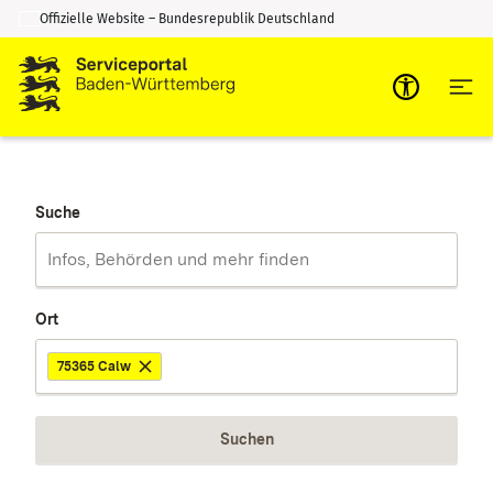
Offizielle Website – Bundesrepublik Deutschland
Zum Inhalt springen
Zur Suche springen
Suche
Ort
75365 Calw
Suchen