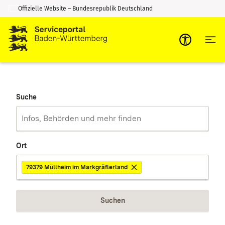
Offizielle Website – Bundesrepublik Deutschland
Zum Inhalt springen
Zur Suche springen
Suche
Ort
79379 Müllheim im Markgräflerland
Suchen