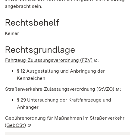
angebracht sein.
Rechtsbehelf
Keiner
Rechtsgrundlage
Fahrzeug-Zulassungsverordnung (FZV)
(Wird in einem neu
:
§ 12 Ausgestaltung und Anbringung der
Kennzeichen
Straßenverkehrs-Zulassungsverordnung (StVZO)
(Wird in
:
§ 29 Untersuchung der Kraftfahrzeuge und
Anhänger
Gebührenordnung für Maßnahmen im Straßenverkehr
(GebOSt)
(Wird in einem neuen Fenster geöffnet)