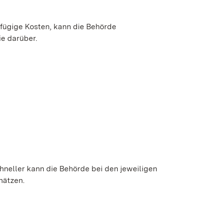
gfügige Kosten, kann die Behörde
e darüber.
ird in einem neuen Fenster geöffnet)
chneller kann die Behörde bei den jeweiligen
hätzen.