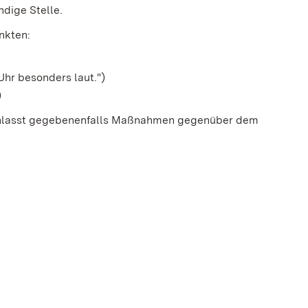
ndige Stelle.
nkten:
 Uhr besonders laut.")
)
ranlasst gegebenenfalls Maßnahmen gegenüber dem