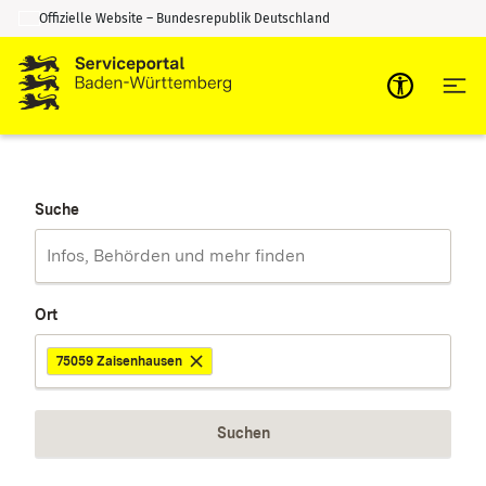
Offizielle Website – Bundesrepublik Deutschland
Zum Inhalt springen
Zur Suche springen
Suche
Ort
75059 Zaisenhausen
Suchen