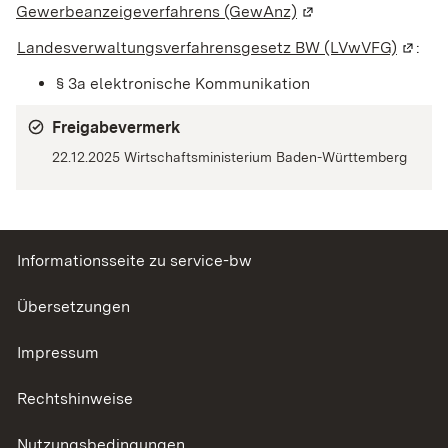
Gewerbeanzeigeverfahrens (GewAnz)
(Wird in einem neue
Landesverwaltungsverfahrensgesetz BW (LVwVFG)
(Wird 
:
§ 3a elektronische Kommunikation
Freigabevermerk
22.12.2025 Wirtschaftsministerium Baden-Württemberg
Informationsseite zu service-bw
Übersetzungen
Impressum
Rechtshinweise
Nutzungsbedingungen